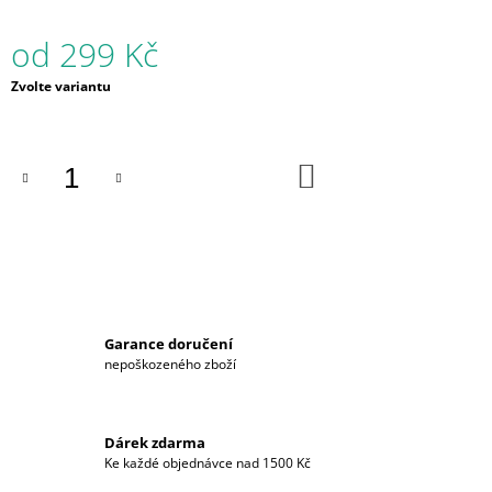
od
299 Kč
Měrná
Zvolte variantu
cena:
DO
KOŠÍKU
Garance doručení
nepoškozeného zboží
Dárek zdarma
Ke každé objednávce nad 1500 Kč