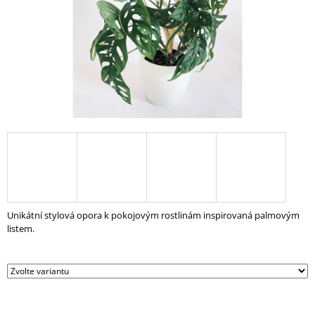
A
J
Í
T
?
HLEDAT
Unikátní stylová opora k pokojovým rostlinám inspirovaná palmovým
listem.