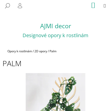
K
Přejít
NÁKUP
M
HLEDAT
na
KOŠÍK
O
PŘIHLÁŠENÍ
ZPĚT
ZPĚT
obsah
Š
Í
AJMI decor
C
K
O
Designové opory k rostlinám
P
O
T
Domů
Opory k rostlinám
/
2D opory
/
Palm
Ř
PALM
E
B
U
J
E
T
E
N