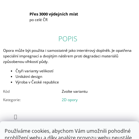
Přes 3000 výdejních míst
po celé ČR
POPIS
Opora může být použita i samostatně jako interiérový doplněk. Je opatřena
speciální impregnací a dvojitým nátěrem proti degradaci materiálů
způsobenou vlhkostí půdy.
Čtyři varianty velikostí
Unikátní design
Výroba v České republice
Kód
Zvolte variantu
Kategorie
:
2D opory
ZEPTAT SE
Používáme cookies, abychom Vám umožnili pohodlné
prohlížení webu a díky analýze provozu webu neustále