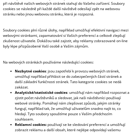
při návštěvě našich webových stránek stahují do Vašeho zařízení. Soubory
cookies se následně při každé další návštěvě odesílají zpět na webovou
stránku nebo jinou webovou stránku, která je rozpozná.
Soubory cookies plní různé úlohy, například umožňují efektivní navigaci mezi
webovými stránkami, zapamatování si Vašich preferencí a celkově zlepšují
zkušenost uživatele. Dokážou také zajistit, aby reklamy zobrazované on-line
byly lépe přizpůsobené Vaší osobě a Vaším zájmům.
Na webových stránkách používáme následující cookies:
Nezbytné cookies
: jsou zapotřebí k provozu webových stránek,
umožňují například přihlásit se do zabezpečených částí stránek a
další základní funkčnosti stránek. Tato kategorie cookies se nedá
zakázat.
Analytické/statistické cookies
: umožňují nám například rozpoznat a
zjistit počet návštěvníků a sledovat, jak naši návštěvníci používají
webové stránky. Pomáhají nám zlepšovat způsob, jakým stránky
fungují, například tak, že umožňují uživatelům snadno najít to, co
hledají. Tyto soubory spouštíme pouze s Vaším předchozím
souhlasem.
Reklamní cookies:
používají se ke sledování preferencí a umožňují
zobrazit reklamu a další obsah, které nejlépe odpovídají vašemu