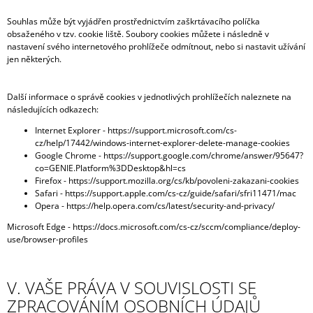
Souhlas může být vyjádřen prostřednictvím zaškrtávacího políčka
obsaženého v tzv. cookie liště. Soubory cookies můžete i následně v
nastavení svého internetového prohlížeče odmítnout, nebo si nastavit užívání
jen některých.
Další informace o správě cookies v jednotlivých prohlížečích naleznete na
následujících odkazech:
Internet Explorer -
https://support.microsoft.com/cs-
cz/help/17442/windows-internet-explorer-delete-manage-cookies
Google Chrome -
https://support.google.com/chrome/answer/95647?
co=GENIE.Platform%3DDesktop&hl=cs
Firefox -
https://support.mozilla.org/cs/kb/povoleni-zakazani-cookies
Safari -
https://support.apple.com/cs-cz/guide/safari/sfri11471/mac
Opera -
https://help.opera.com/cs/latest/security-and-privacy/
Microsoft Edge -
https://docs.microsoft.com/cs-cz/sccm/compliance/deploy-
use/browser-profiles
V. VAŠE PRÁVA V SOUVISLOSTI SE
ZPRACOVÁNÍM OSOBNÍCH ÚDAJŮ