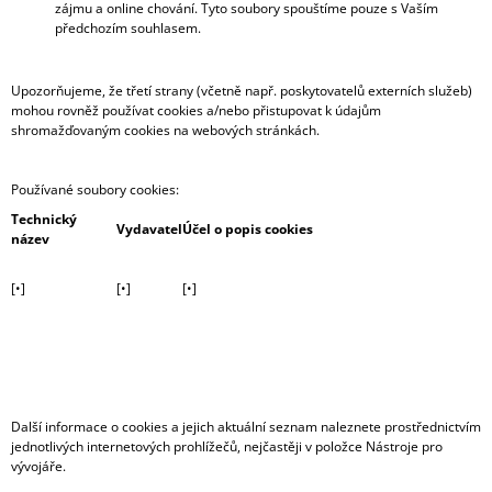
zájmu a online chování. Tyto soubory spouštíme pouze s Vaším
předchozím souhlasem.
Upozorňujeme, že třetí strany (včetně např. poskytovatelů externích služeb)
mohou rovněž používat cookies a/nebo přistupovat k údajům
shromažďovaným cookies na webových stránkách.
Používané soubory cookies:
Technický
Vydavatel
Účel o popis cookies
název
[•]
[•]
[•]
Další informace o cookies a jejich aktuální seznam naleznete prostřednictvím
jednotlivých internetových prohlížečů, nejčastěji v položce Nástroje pro
vývojáře.