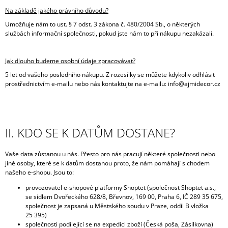
Na základě jakého právního důvodu?
Umožňuje nám to ust. § 7 odst. 3 zákona č. 480/2004 Sb., o některých
službách informační společnosti, pokud jste nám to při nákupu nezakázali.
Jak dlouho budeme osobní údaje zpracovávat?
5 let od vašeho posledního nákupu. Z rozesílky se můžete kdykoliv odhlásit
prostřednictvím e-mailu nebo nás kontaktujte na e-mailu: info@ajmidecor.cz
II. KDO SE K DATŮM DOSTANE?
Vaše data zůstanou u nás. Přesto pro nás pracují některé společnosti nebo
jiné osoby, které se k datům dostanou proto, že nám pomáhají s chodem
našeho e-shopu. Jsou to:
provozovatel e-shopové platformy Shoptet (společnost Shoptet a.s.,
se sídlem Dvořeckého 628/8, Břevnov, 169 00, Praha 6, IČ 289 35 675,
společnost je zapsaná u Městského soudu v Praze, oddíl B vložka
25 395)
společnosti podílející se na expedici zboží (Česká poša, Zásilkovna)