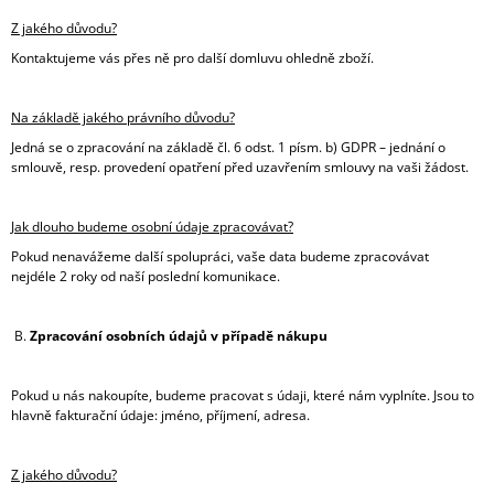
Z jakého důvodu?
Kontaktujeme vás přes ně pro další domluvu ohledně zboží.
Na základě jakého právního důvodu?
Jedná se o zpracování na základě čl. 6 odst. 1 písm. b) GDPR – jednání o
smlouvě, resp. provedení opatření před uzavřením smlouvy na vaši žádost.
Jak dlouho budeme osobní údaje zpracovávat?
Pokud nenavážeme další spolupráci, vaše data budeme zpracovávat
nejdéle 2 roky od naší poslední komunikace.
B.
Zpracování osobních údajů v případě nákupu
Pokud u nás nakoupíte, budeme pracovat s údaji, které nám vyplníte. Jsou to
hlavně fakturační údaje: jméno, příjmení, adresa.
Z jakého důvodu?