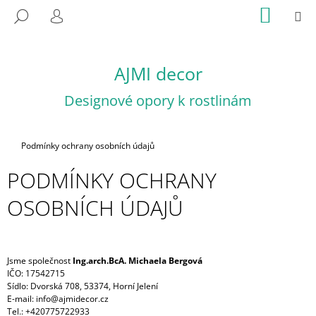
K
Přejít
NÁKUP
M
HLEDAT
na
KOŠÍK
O
PŘIHLÁŠENÍ
ZPĚT
ZPĚT
obsah
Š
Í
AJMI decor
C
K
O
Designové opory k rostlinám
P
O
T
Domů
Podmínky ochrany osobních údajů
Ř
PODMÍNKY OCHRANY
E
OSOBNÍCH ÚDAJŮ
B
U
J
E
Jsme společnost
Ing.arch.BcA. Michaela Bergová
T
IČO: 17542715
Sídlo: Dvorská 708, 53374, Horní Jelení
E
E-mail:
info@ajmidecor.cz
N
Tel.: +420775722933