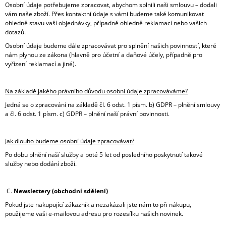
Osobní údaje potřebujeme zpracovat, abychom splnili naši smlouvu – dodali
vám naše zboží. Přes kontaktní údaje s vámi budeme také komunikovat
ohledně stavu vaší objednávky, případně ohledně reklamací nebo vašich
dotazů.
Osobní údaje budeme dále zpracovávat pro splnění našich povinností, které
nám plynou ze zákona (hlavně pro účetní a daňové účely, případně pro
vyřízení reklamací a jiné).
Na základě jakého právního důvodu osobní údaje zpracováváme?
Jedná se o zpracování na základě čl. 6 odst. 1 písm. b) GDPR – plnění smlouvy
a čl. 6 odst. 1 písm. c) GDPR – plnění naší právní povinnosti.
Jak dlouho budeme osobní údaje zpracovávat?
Po dobu plnění naší služby a poté 5 let od posledního poskytnutí takové
služby nebo dodání zboží.
C.
Newslettery (obchodní sdělení)
Pokud jste nakupující zákazník a nezakázali jste nám to při nákupu,
použijeme vaši e-mailovou adresu pro rozesílku našich novinek.