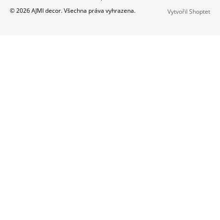
Á
© 2026 AJMI decor. Všechna práva vyhrazena.
Vytvořil Shoptet
P
A
T
Í