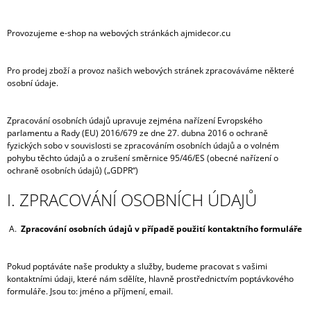
A
J
Provozujeme e-shop na webových stránkách ajmidecor.cu
Í
T
Pro prodej zboží a provoz našich webových stránek zpracováváme některé
osobní údaje.
?
Zpracování osobních údajů upravuje zejména nařízení Evropského
parlamentu a Rady (EU) 2016/679 ze dne 27. dubna 2016 o ochraně
fyzických sobo v souvislosti se zpracováním osobních údajů a o volném
pohybu těchto údajů a o zrušení směrnice 95/46/ES (obecné nařízení o
HLEDAT
ochraně osobních údajů) („GDPR“)
I. ZPRACOVÁNÍ OSOBNÍCH ÚDAJŮ
A.
Zpracování osobních údajů v případě použití kontaktního formuláře
Pokud poptáváte naše produkty a služby, budeme pracovat s vašimi
kontaktními údaji, které nám sdělíte, hlavně prostřednictvím poptávkového
formuláře. Jsou to: jméno a příjmení, email.