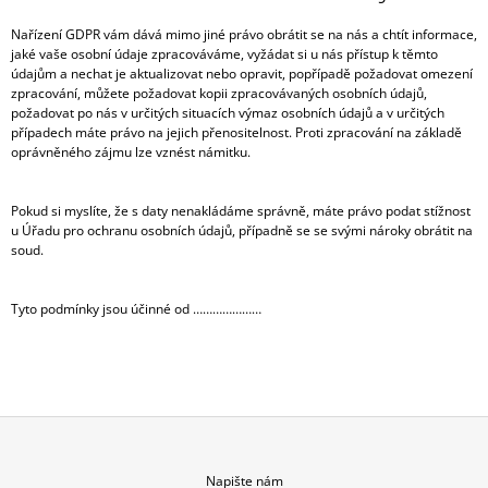
Nařízení GDPR vám dává mimo jiné právo obrátit se na nás a chtít informace,
jaké vaše osobní údaje zpracováváme, vyžádat si u nás přístup k těmto
údajům a nechat je aktualizovat nebo opravit, popřípadě požadovat omezení
zpracování, můžete požadovat kopii zpracovávaných osobních údajů,
požadovat po nás v určitých situacích výmaz osobních údajů a v určitých
případech máte právo na jejich přenositelnost. Proti zpracování na základě
oprávněného zájmu lze vznést námitku.
Pokud si myslíte, že s daty nenakládáme správně, máte právo podat stížnost
u
Úřadu pro ochranu osobních údajů
, případně se se svými nároky obrátit na
soud.
Tyto podmínky jsou účinné od …………………
Z
Napište nám